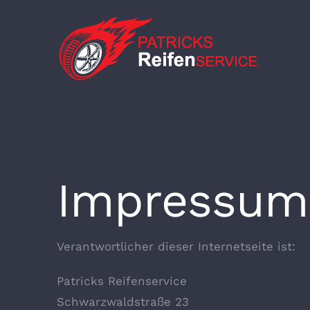
Skip
to
content
Impressum
Verantwortlicher dieser Internetseite ist:
Patricks Reifenservice
Schwarzwaldstraße 23