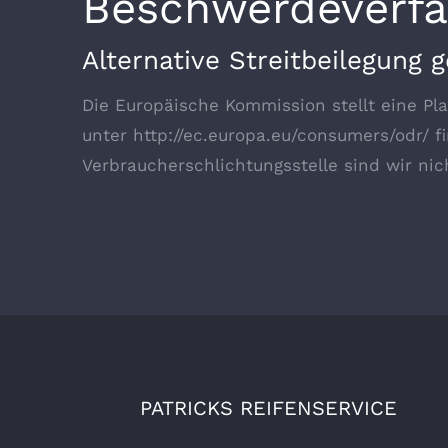
Beschwerdeverfa
Alternative Streitbeilegung
Die Europäische Kommission stellt eine Plat
unter http://ec.europa.eu/consumers/odr/ f
Verbraucherschlichtungsstelle sind wir nich
PATRICKS REIFENSERVICE