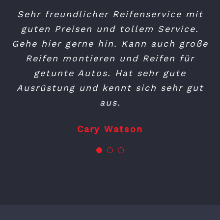
Bis jetzt beste Erfahrungen gemacht
Sehr freundlicher Reifenservice mit
1 A Reifenservice. Man kommt auch
– Toller Service – Spitzen-Preise –
guten Preisen und tollem Service.
ohne Termin dran..Wartezeit
inbegriffen versteht sich ohne Termin
Gehe hier gerne hin. Kann auch große
immer ein Termin gefunden –
von selbst. Super freundlicher Mann.
Reifen montieren und Reifen für
jederzeit wieder 🙂
Sehr zuvorkommend und hilfsbereit.
getunte Autos. Hat sehr gute
Lars Demand
Ausrüstung und kennt sich sehr gut
Kann Patricks Reifenservice nur
empfehlen!
aus.
Heike Deckert
Cary Watson